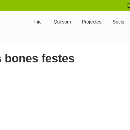
Inici
Qui som
Projectes
Socis
s bones festes