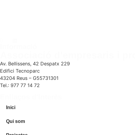
Informació
Associació d'empresaris i pro
Av. Bellissens, 42 Despatx 229
Edifici Tecnoparc
43204 Reus – G55731301
Tel.: 977 77 14 72
Enllaços d'interès
Inici
Qui som