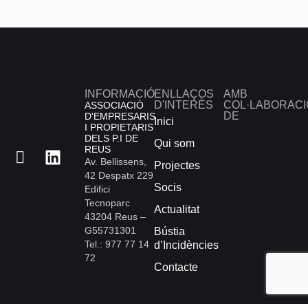
INFORMACIÓ
ENLLAÇOS
AMB
D'INTERÈS
COL·LABORACI
ASSOCIACIÓ
DE
D'EMPRESARIS
Inici
I PROPIETARIS
DELS P.I DE
Qui som
REUS
Av. Bellissens,
Projectes
42 Despatx 229
Socis
Edifici
Tecnoparc
Actualitat
43204 Reus –
G55731301
Bústia
Tel.: 977 77 14
d’Incidències
72
Contacte