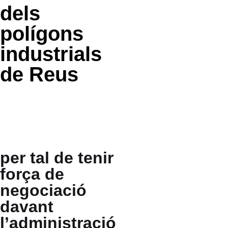
dels
polígons
industrials
de Reus
La voluntat de
l’Associació és
créixer en
massa crítica
per tal de tenir
força de
negociació
davant
l’administració