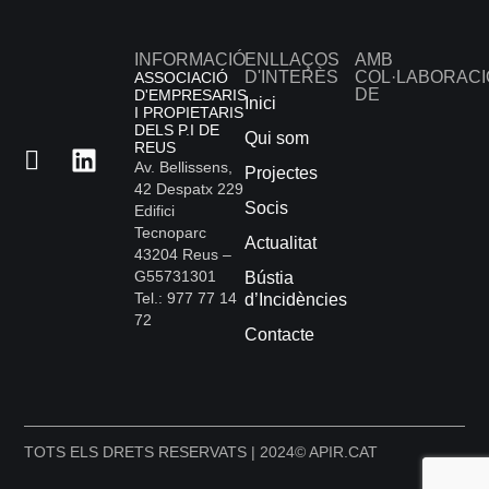
INFORMACIÓ
ENLLAÇOS
AMB
D'INTERÈS
COL·LABORACI
ASSOCIACIÓ
DE
D'EMPRESARIS
Inici
I PROPIETARIS
DELS P.I DE
Qui som
REUS
Av. Bellissens,
Projectes
42 Despatx 229
Socis
Edifici
Tecnoparc
Actualitat
43204 Reus –
G55731301
Bústia
Tel.: 977 77 14
d’Incidències
72
Contacte
TOTS ELS DRETS RESERVATS | 2024
© APIR.CAT