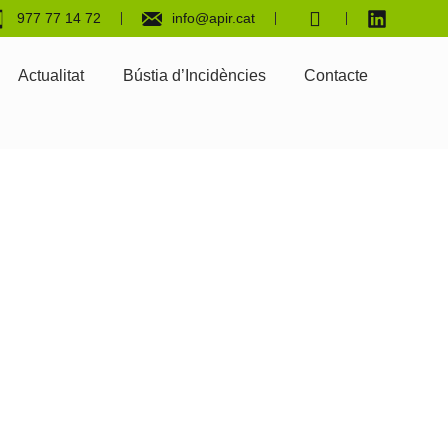
977 77 14 72
info@apir.cat
Actualitat
Bústia d’Incidències
Contacte