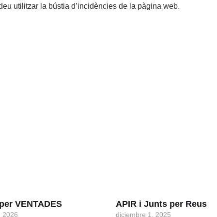
eu utilitzar la bústia d’incidències de la pàgina web.
s per VENTADES
APIR i Junts per Reus
, 2026
diciembre 1, 2025