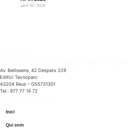
abril 30, 2026
Informació
Associació d'empresaris i pro
Av. Bellissens, 42 Despatx 229
Edifici Tecnoparc
43204 Reus – G55731301
Tel.: 977 77 14 72
Enllaços d'interès
Inici
Qui som