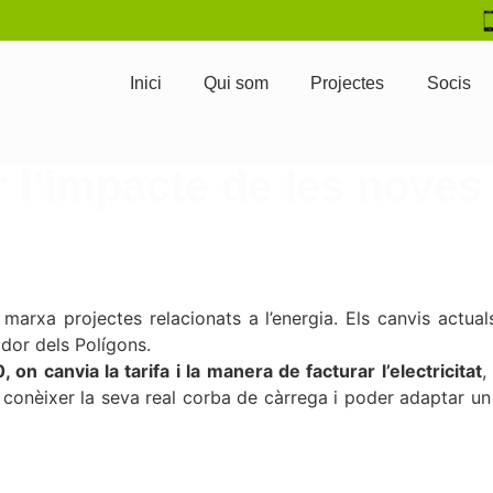
Inici
Qui som
Projectes
Socis
l’impacte de les noves ta
n marxa projectes relacionats a l’energia. Els canvis actu
ador dels Polígons.
, on canvia la tarifa i la manera de facturar l’electricitat
,
 conèixer la seva real corba de càrrega i poder adaptar un