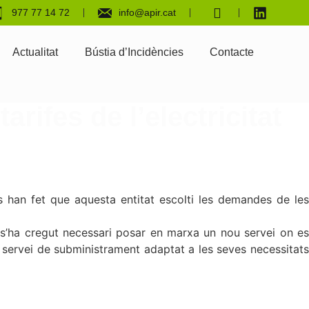
977 77 14 72
info@apir.cat
Actualitat
Bústia d’Incidències
Contacte
rifes de l’electricitat
als han fet que aquesta entitat escolti les demandes de les
 s’ha cregut necessari posar en marxa un nou servei on e
 servei de subministrament adaptat a les seves necessitats