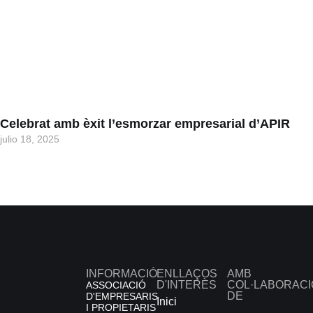
Celebrat amb èxit l’esmorzar empresarial d’APIR
julio 18, 2025
INFORMACIÓ
ENLLAÇOS
AMB
D'INTERÈS
COL·LABORACI
ASSOCIACIÓ
DE
D'EMPRESARIS
Inici
I PROPIETARIS