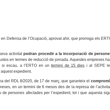
ial en Defensa de l’Ocupació, aprovat ahir, que prorroga els ER
eva activitat
podran procedir a la incorporació de person
ajustos en termes de reducció de jornada. Aquestes empreses h
al, si escau, a l’ERTO en un
termini de 15 dies
i al SEPE le
n aquest expedient.
ena del RDL 8/2020, de 17 de març, que garanteix el
compromí
preses, en un termini de 6 mesos des de la represa de l’activita
iu de persones afectades per l’expedient, tot i que aquesta sig