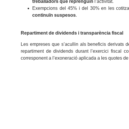
treballadors que reprenguin
l’activitat.
Exempcions del 45% i del 30% en les cotitzac
continuïn suspesos
.
Repartiment de dividends i transparència fiscal
Les empreses que s’acullin als beneficis derivats 
repartiment de dividends durant l’exercici fiscal c
corresponent a l’exoneració aplicada a les quotes de 