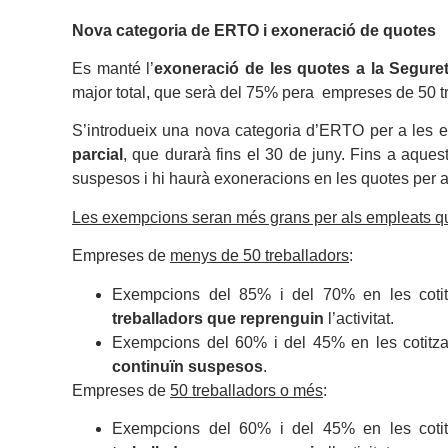
Nova categoria de ERTO i exoneració de quotes
Es manté l’
exoneració de les quotes a la Segure
major total, que serà del 75% pera empreses de 50 t
S’introdueix una nova categoria d’ERTO per a les emp
parcial
, que durarà fins el 30 de juny. Fins a aques
suspesos i hi haurà exoneracions en les quotes per a 
Les exempcions seran més grans per als empleats que 
Empreses de
menys de 50 treballadors
:
Exempcions del 85% i del 70% en les cotitz
treballadors que reprenguin
l’activitat.
Exempcions del 60% i del 45% en les cotitzac
continuïn suspesos
.
Empreses de
50 treballadors o més
:
Exempcions del 60% i del 45% en les cotitz