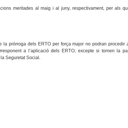
ions meritades al maig i al juny, respectivament, per als q
de la pròrroga dels ERTO per força major no podran procedir 
orresponent a l’aplicació dels ERTO, excepte si tornen la pa
la Seguretat Social.