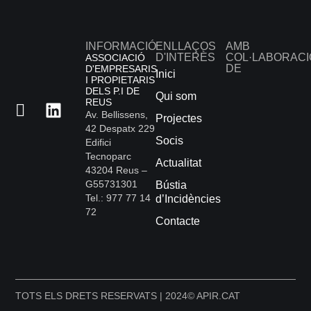
INFORMACIÓ
ENLLAÇOS
AMB
D'INTERÈS
COL·LABORACI
ASSOCIACIÓ
DE
D'EMPRESARIS
Inici
I PROPIETARIS
DELS P.I DE
Qui som
REUS
Av. Bellissens,
Projectes
42 Despatx 229
Socis
Edifici
Tecnoparc
Actualitat
43204 Reus –
G55731301
Bústia
Tel.: 977 77 14
d’Incidències
72
Contacte
TOTS ELS DRETS RESERVATS | 2024
© APIR.CAT