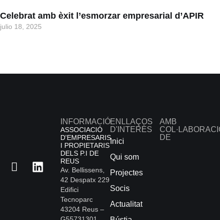
Celebrat amb èxit l’esmorzar empresarial d’APIR
julio 18, 2025
INFORMACIÓ
ENLLAÇOS
AMB
D'INTERÈS
COL·LABORACI
ASSOCIACIÓ
DE
D'EMPRESARIS
Inici
I PROPIETARIS
DELS P.I DE
Qui som
REUS
Av. Bellissens,
Projectes
42 Despatx 229
Socis
Edifici
Tecnoparc
Actualitat
43204 Reus –
G55731301
Bústia