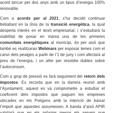
acord tancar per dos anys amb un tipus d’energia 100%
renovable.
Com a
acords per al 2021
, s’ha decidit continuar
treballant en la línia de la
transició energètica
, la qual
desperta interès en el teixit empresarial, i s’estudiarà la
viabilitat de posar en marxa una de les primeres
comunitats energètiques
al municipi, és per això que
també es realitzaran
Webinars
per exposar temes com el
canvi dels peatges a partir de l’1 de juny i com afectarà al
preu de l’energia, i un altre per resoldre dubtes sobre
l’autoconsum.
Com a grup de pressió es farà seguiment del
retorn dels
impostos
. Es recorda que en la darrera reunió amb
l’Ajuntament, aquest es va comprometre a estudiar el
coeficient dels impostos que paguen les empreses
ubicades en els Poligons amb la intenció de baixar
l’import que aquestes assumeixen. A banda d’això APIR
validarà que en els pròxims mesos els serveis que