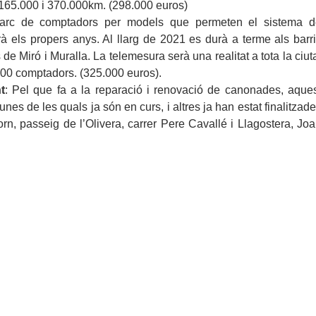
 165.000 i 370.000km. (298.000 euros)
parc de comptadors per models que permeten el sistema d
rà els propers anys. Al llarg de 2021 es durà a terme als barr
de Miró i Muralla. La telemesura serà una realitat a tota la ciut
.000 comptadors. (325.000 euros).
t
: Pel que fa a la reparació i renovació de canonades, aque
es de les quals ja són en curs, i altres ja han estat finalitzad
torn, passeig de l’Olivera, carrer Pere Cavallé i Llagostera, Jo