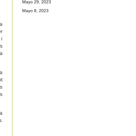
Mayo 29, 2023
Mayo 8, 2023
la
er
 i
es
a
ra
nt
es
ls
 a
p.