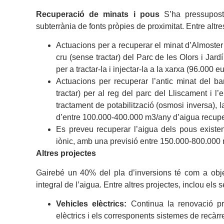
Recuperació de minats i pous
S’ha pressupost
subterrània de fonts pròpies de proximitat. Entre alt
Actuacions per a recuperar el minat d’Almoster 
cru (sense tractar) del Parc de les Olors i Jar
per a tractar-la i injectar-la a la xarxa (96.000 eu
Actuacions per recuperar l’antic minat del bar
tractar) per al reg del parc del Lliscament i 
tractament de potabilització (osmosi inversa), 
d’entre 100.000-400.000 m3/any d’aigua recupe
Es preveu recuperar l’aigua dels pous existen
iònic, amb una previsió entre 150.000-800.000
Altres projectes
Gairebé un 40% del pla d’inversions té com a object
integral de l’aigua. Entre altres projectes, inclou els 
Vehicles elèctrics:
Continua la renovació pro
elèctrics i els corresponents sistemes de recàr