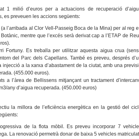
at 1 milió d’euros per a actuacions de recuperació d’aig
res, es preveuen les accions següents:
(a l’arribada al Clor Vell-Passeig Boca de la Mina) per al reg 
dí Botànic, mentre que l’excés serà derivat cap a l’ETAP de Re
ros).
ri Fortuny. Es treballa per utilitzar aquesta aigua crua (sen
l’entorn del Parc dels Capellans. També es preveu, després d’
la injecció a la xarxa d’abastament de la ciutat, amb una previs
rada. (455.000 euros).
ts a l’àrea de Bellissens mitjançant un tractament d’intercan
 m3/any d’aigua recuperada. (450.000 euros)
iu la millora de l’eficiència energètica en la gestió del cic
següents:
gressiva de la flota mòbil. Es preveu incorporar 7 vehicl
rega. La renovació permetrà donar de baixa 5 vehicles matricula