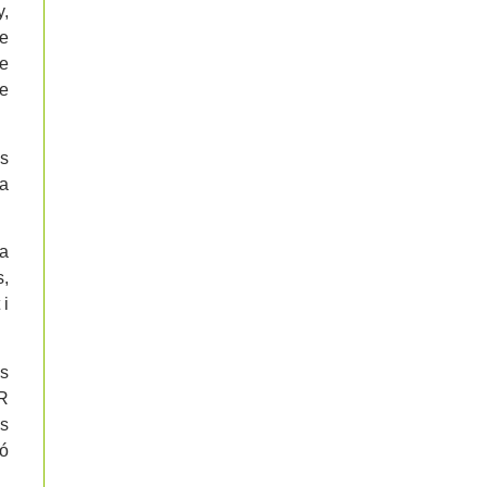
y,
e
ue
de
cs
la
ra
s,
 i
ns
AR
ls
ió