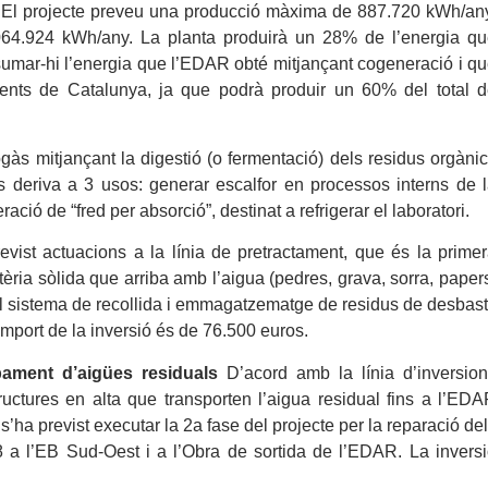
 El projecte preveu una producció màxima de 887.720 kWh/an
4.924 kWh/any. La planta produirà un 28% de l’energia qu
umar-hi l’energia que l’EDAR obté mitjançant cogeneració i q
ients de Catalunya, ja que podrà produir un 60% del total 
às mitjançant la digestió (o fermentació) dels residus orgàni
s deriva a 3 usos: generar escalfor en processos interns de 
ació de “fred per absorció”, destinat a refrigerar el laboratori.
evist actuacions a la línia de pretractament, que és la prime
tèria sòlida que arriba amb l’aigua (pedres, grava, sorra, paper
 el sistema de recollida i emmagatzematge de residus de desbast
import de la inversió és de 76.500 euros.
bament d’aigües residuals
D’acord amb la línia d’inversio
uctures en alta que transporten l’aigua residual fins a l’ED
’ha previst executar la 2a fase del projecte per la reparació de
 a l’EB Sud-Oest i a l’Obra de sortida de l’EDAR. La invers