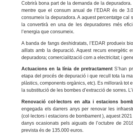
Cobrirà bona part de la demanda de la depuradora.
mentre que el consum anual de l’EDAR és de 3.06
consumeix la depuradora. A aquest percentatge cal s
la convertirà en una de les depuradores més efic
l’energia que consumeix.
A banda de fangs deshidratats, l’EDAR produeix biog
aïllats amb la depuració. Aquest recurs energètic e
depuradora; comercialització com a electricitat; i gener
Actuacions en la línia de pretractament
S’han pr
etapa del procés de depuració i que recull tota la ma
plàstics, components orgànics, etc). Es millorarà tot
la substitució de les bombes d’extracció de sorres. L’
Renovació col·lectors en alta i estacions bom
engegada els darrers anys per renovar les infraestr
(col·lectors i estacions de bombament ), aquest 2021 s
danys ocasionats pels aiguats de l’octubre de 2018
prevista és de 135.000 euros.