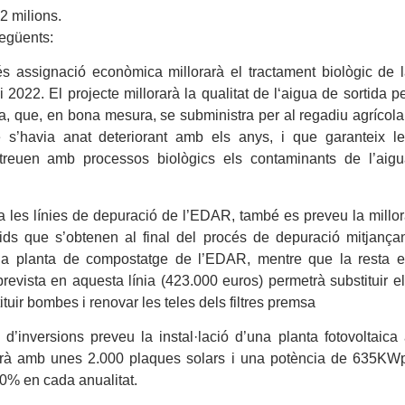
2 milions.
següents:
s assignació econòmica millorarà el tractament biològic de 
 2022. El projecte millorarà la qualitat de l‘aigua de sortida p
a, que, en bona mesura, se subministra per al regadiu agrícola
e s’havia anat deteriorant amb els anys, i que garanteix l
reuen amb processos biològics els contaminants de l’aigu
a les línies de depuració de l’EDAR, també es preveu la millo
lids que s’obtenen al final del procés de depuració mitjança
 la planta de compostatge de l’EDAR, mentre que la resta 
evista en aquesta línia (423.000 euros) permetrà substituir e
ituir bombes i renovar les teles dels filtres premsa
 d’inversions preveu la instal·lació d’una planta fotovoltaica
arà amb unes 2.000 plaques solars i una potència de 635KW
50% en cada anualitat.