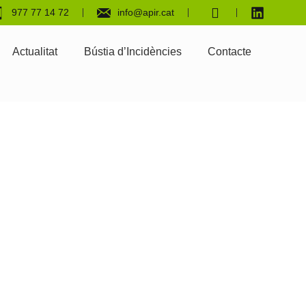
977 77 14 72
info@apir.cat
Actualitat
Bústia d’Incidències
Contacte