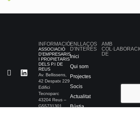
INFORMACIÓ
ENLLAÇOS
AMB
D'INTERÈS
COL·LABORACI
ASSOCIACIÓ
DE
D'EMPRESARIS
Inici
I PROPIETARIS
DELS P.I DE
Qui som
REUS
Av. Bellissens,
Projectes
42 Despatx 229
Socis
Edifici
Tecnoparc
Actualitat
43204 Reus –
G55731301
Bústia
Tel.: 977 77 14
d’Incidències
72
Contacte